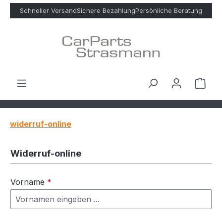
Zum Hauptinhalt springen
Schneller Versand
Sichere Bezahlung
Persönliche Beratung
Ware
widerruf-online
Widerruf-online
Vorname
*